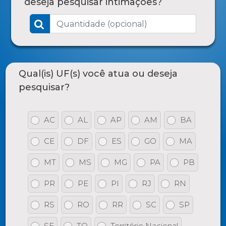
deseja pesquisar intimações?
Qual(is) UF(s) você atua ou deseja
pesquisar?
AC
AL
AP
AM
BA
CE
DF
ES
GO
MA
MT
MS
MG
PA
PB
PR
PE
PI
RJ
RN
RS
RO
RR
SC
SP
SE
TO
Território Nacional